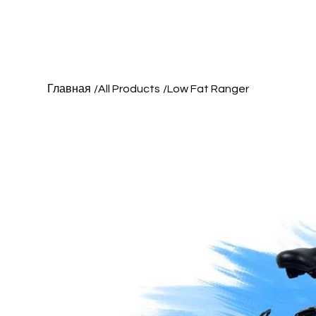
Модельн
Главная
/
All Products
/
Low Fat Ranger