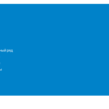
орма
ный ряд
я
и
ы