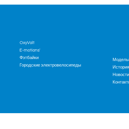
Инф
Каталог
ция
OxyVolt
E-motions'
Фэтбайки
Модель
Городские электровелосипеды
Истори
Новост
Контакт