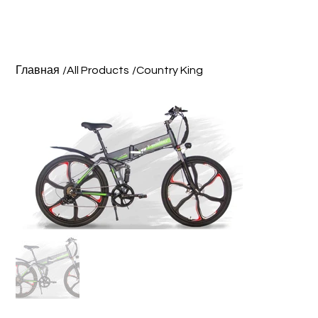
Главная
/
All Products
/
Country King